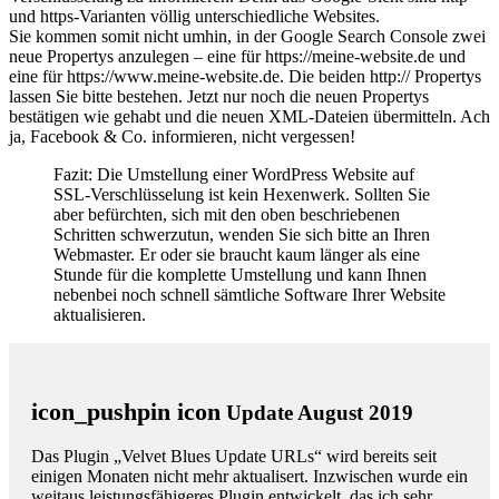
und https-Varianten völlig unterschiedliche Websites.
Sie kommen somit nicht umhin, in der Google Search Console zwei
neue Propertys anzulegen – eine für https://meine-website.de und
eine für https://www.meine-website.de. Die beiden http:// Propertys
lassen Sie bitte bestehen. Jetzt nur noch die neuen Propertys
bestätigen wie gehabt und die neuen XML-Dateien übermitteln. Ach
ja, Facebook & Co. informieren, nicht vergessen!
Fazit: Die Umstellung einer WordPress Website auf
SSL-Verschlüsselung ist kein Hexenwerk. Sollten Sie
aber befürchten, sich mit den oben beschriebenen
Schritten schwerzutun, wenden Sie sich bitte an Ihren
Webmaster. Er oder sie braucht kaum länger als eine
Stunde für die komplette Umstellung und kann Ihnen
nebenbei noch schnell sämtliche Software Ihrer Website
aktualisieren.
icon_pushpin icon
Update August 2019
Das Plugin „Velvet Blues Update URLs“ wird bereits seit
einigen Monaten nicht mehr aktualisert. Inzwischen wurde ein
weitaus leistungsfähigeres Plugin entwickelt, das ich sehr