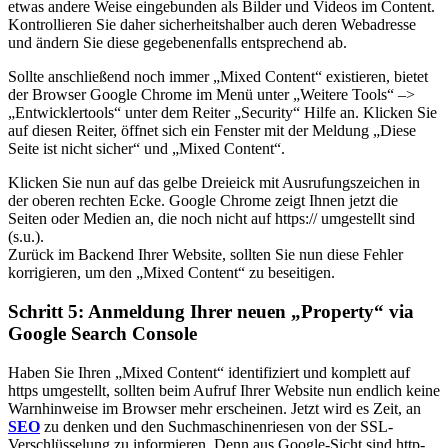
etwas andere Weise eingebunden als Bilder und Videos im Content.
Kontrollieren Sie daher sicherheitshalber auch deren Webadresse
und ändern Sie diese gegebenenfalls entsprechend ab.
Sollte anschließend noch immer „Mixed Content“ existieren, bietet
der Browser Google Chrome im Menü unter „Weitere Tools“ –>
„Entwicklertools“ unter dem Reiter „Security“ Hilfe an. Klicken Sie
auf diesen Reiter, öffnet sich ein Fenster mit der Meldung „Diese
Seite ist nicht sicher“ und „Mixed Content“.
Klicken Sie nun auf das gelbe Dreieick mit Ausrufungszeichen in
der oberen rechten Ecke. Google Chrome zeigt Ihnen jetzt die
Seiten oder Medien an, die noch nicht auf https:// umgestellt sind
(s.u.).
Zurück im Backend Ihrer Website, sollten Sie nun diese Fehler
korrigieren, um den „Mixed Content“ zu beseitigen.
Schritt 5: Anmeldung Ihrer neuen „Property“ via
Google Search Console
Haben Sie Ihren „Mixed Content“ identifiziert und komplett auf
https umgestellt, sollten beim Aufruf Ihrer Website nun endlich keine
Warnhinweise im Browser mehr erscheinen. Jetzt wird es Zeit, an
SEO
zu denken und den Suchmaschinenriesen von der SSL-
Verschlüsselung zu informieren. Denn aus Google-Sicht sind http-