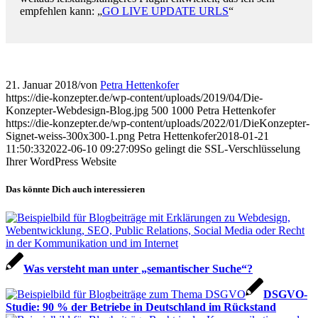
empfehlen kann: „
GO LIVE UPDATE URLS
“
21. Januar 2018
/
von
Petra Hettenkofer
https://die-konzepter.de/wp-content/uploads/2019/04/Die-
Konzepter-Webdesign-Blog.jpg
500
1000
Petra Hettenkofer
https://die-konzepter.de/wp-content/uploads/2022/01/DieKonzepter-
Signet-weiss-300x300-1.png
Petra Hettenkofer
2018-01-21
11:50:33
2022-06-10 09:27:09
So gelingt die SSL-Ver­schlüs­selung
Ihrer WordPress Website
Das könnte Dich auch interessieren
Was versteht man unter „semantischer Suche“?
DSGVO-
Studie: 90 % der Betriebe in Deutschland im Rückstand