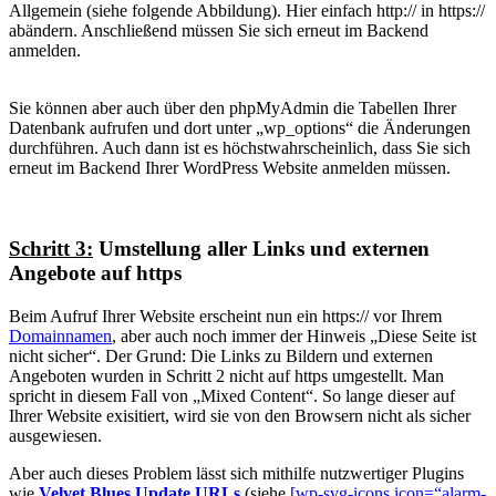
Allgemein (siehe folgende Abbildung). Hier einfach http:// in https://
abändern. Anschließend müssen Sie sich erneut im Backend
anmelden.
Sie können aber auch über den phpMyAdmin die Tabellen Ihrer
Datenbank aufrufen und dort unter „wp_options“ die Änderungen
durchführen. Auch dann ist es höchstwahrscheinlich, dass Sie sich
erneut im Backend Ihrer WordPress Website anmelden müssen.
Schritt 3:
Umstellung aller Links und externen
Angebote auf https
Beim Aufruf Ihrer Website erscheint nun ein https:// vor Ihrem
Domainnamen
, aber auch noch immer der Hinweis „Diese Seite ist
nicht sicher“. Der Grund: Die Links zu Bildern und externen
Angeboten wurden in Schritt 2 nicht auf https umgestellt. Man
spricht in diesem Fall von „Mixed Content“. So lange dieser auf
Ihrer Website exisitiert, wird sie von den Browsern nicht als sicher
ausgewiesen.
Aber auch dieses Problem lässt sich mithilfe nutzwertiger Plugins
wie
Velvet Blues Update URLs
(siehe
[wp-svg-icons icon=“alarm-