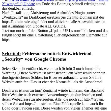
2″ wrap=“i“] Update
am Ende des Beitrags) schnell erledigen und
das denkbar einfach.
Nach Installation, Aktivierung und Aufruf des Plugins unter
„Werkzeuge“ im Dashboard ersetzen Sie die http-Domain mit der
https-Domain wie abgebildet und aktivieren alle Auswahlkästchen
mit Ausnahme von Update ALL GUIDs.
Jetzt nur noch auf den Button „Update URLs now“ klicken und das
Plugin sorgt für eine Umstellung aller eingebundenen Elemente auf
https.
Schritt 4:
Fehlersuche mittels Entwicklertool
„Security“ von Google Chrome
Seien Sie nicht enttäuscht, wenn nach Schritt 3 noch immer die
Warnung „Diese Website ist nicht sicher“, ein Warnschild oder ein
durchgestrichenes Schloss im Browser auftaucht, wenn Sie Ihre
Website aufrufen. Das ist eher der Normalfall als die Ausnahme!
Doch was ist nun zu tun? Zunächst würde ich raten, das Backend
Ihrer Website nach externen Anwendungen zu durchsuchen und
deren Webadresse zu überprüfen. Alle, die noch auf http:// lauten,
sollten Sie auf https:// umstellen. Eine Fehlerquelle kann auch Ihr
Logo oder Favicon sein. Diese werden von vielen Themes auf eine