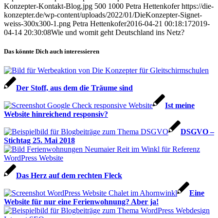
Konzepter-Kontakt-Blog.jpg
500
1000
Petra Hettenkofer
https://die-
konzepter.de/wp-content/uploads/2022/01/DieKonzepter-Signet-
weiss-300x300-1.png
Petra Hettenkofer
2016-04-21 00:18:17
2019-
04-14 20:30:08
Wie und womit geht Deutsch­land ins Netz?
Das könnte Dich auch interessieren
Der Stoff, aus dem die Träume sind
Ist meine
Website hinreichend responsiv?
DSGVO –
Stichtag 25. Mai 2018
Das Herz auf dem rechten Fleck
Eine
Website für nur eine Ferien­wohnung? Aber ja!