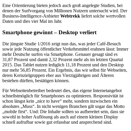
Eine Orientierung bieten jedoch auch groß angelegte Studien, bei
denen der Surfvorgang von Millionen Nutzern untersucht wird. Der
Business-Intelligence-Anbieter
Webtrekk
liefert solche wertvollen
Daten und dies vier Mal im Jahr.
Smartphone gewinnt – Desktop verliert
Die jüngste Studie 1/2016 zeigt nun das, was jeder Café-Besuch
sowie jede Nutzung öffentlicher Verkehrsmittel erahnen lässt: Immer
mehr Deutsche surfen via Smartphone. Genauer gesagt sind es
31,87 Prozent und damit 2,32 Prozent mehr als im letzten Quartal
2015. Das Tablet nutzen lediglich 11,18 Prozent und den Desktop
nur mehr 56,85 Prozent. Ein Ergebnis, das wir selbst für Webseiten,
deren Kernzielgruppen eher aus Vierzigjährigen und Älteren
bestehen dürften, bestätigen können.
Für Webseitenbetreiber bedeutet dies, das eigene Internetangebot
schnellstmöglich für Smartphones zu optimieren. Responsivität ist
schon längst kein „nice to have“ mehr, sondern inzwischen ein
absolutes „Muss“. In nicht wenigen Branchen gilt sogar das Motto
„mobile first“. Und: Die Inhalte sollten so aufbereitet sein, dass sie
sowohl in hoher Auflösung als auch auf einem kleinen Display
schnell aufrufbar sowie gut erfassbar und ansprechend sind.