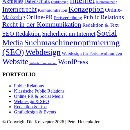
Internet
Aktuelles
Datenschutz
Grafikdesign
Internetnutzung
Konzeption
Internetrecht
Online-
Kommunikation
Online-PR
Public Relations
Marketing
Preisverleihung
Recht in der Kommunikation
Redaktion & Text
Social
SEO Redaktion
Sicherheit im Internet
Suchmaschinenoptimierung
Media
(SEO)
Webdesign
Webdesign für Ferienwohnungen
Website
WordPress
Website Handwerker
PORTFOLIO
Public Relations
Klassische Public Relations
Online-PR & Social Media
Webdesign & SEO
Redaktion & Text
Grafikdesign & Events
© Copyright Die Konzepter 2026 | Petra Hettenkofer