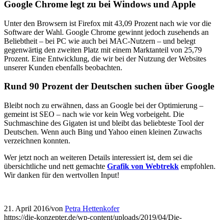
Google Chrome legt zu bei Windows und Apple
Unter den Browsern ist Firefox mit 43,09 Prozent nach wie vor die
Software der Wahl. Google Chrome gewinnt jedoch zusehends an
Beliebtheit – bei PC wie auch bei MAC-Nutzern – und belegt
gegenwärtig den zweiten Platz mit einem Marktanteil von 25,79
Prozent. Eine Entwicklung, die wir bei der Nutzung der Websites
unserer Kunden ebenfalls beobachten.
Rund 90 Prozent der Deutschen suchen über Google
Bleibt noch zu erwähnen, dass an Google bei der Optimierung –
gemeint ist SEO – nach wie vor kein Weg vorbeigeht. Die
Suchmaschine des Gigaten ist und bleibt das beliebteste Tool der
Deutschen. Wenn auch Bing und Yahoo einen kleinen Zuwachs
verzeichnen konnten.
Wer jetzt noch an weiteren Details interessiert ist, dem sei die
übersichtliche und nett gemachte
Grafik von Webtrekk
empfohlen.
Wir danken für den wertvollen Input!
21. April 2016
/
von
Petra Hettenkofer
https://die-konzepter.de/wp-content/uploads/2019/04/Die-