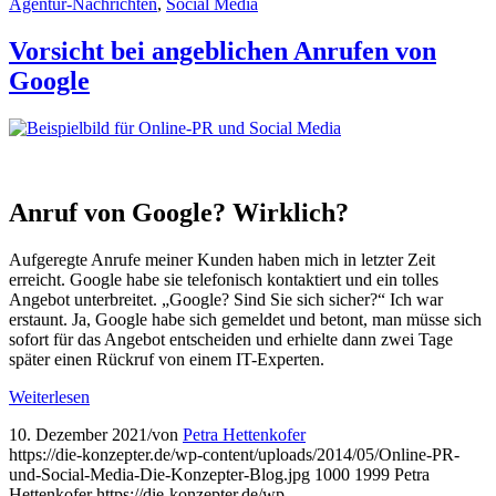
Agentur-Nachrichten
,
Social Media
Vorsicht bei angeb­lichen Anrufen von
Google
Anruf von Google? Wirklich?
Aufgeregte Anrufe meiner Kunden haben mich in letzter Zeit
erreicht. Google habe sie telefonisch kontaktiert und ein tolles
Angebot unterbreitet. „Google? Sind Sie sich sicher?“ Ich war
erstaunt. Ja, Google habe sich gemeldet und betont, man müsse sich
sofort für das Angebot entscheiden und erhielte dann zwei Tage
später einen Rückruf von einem IT-Experten.
Weiterlesen
10. Dezember 2021
/
von
Petra Hettenkofer
https://die-konzepter.de/wp-content/uploads/2014/05/Online-PR-
und-Social-Media-Die-Konzepter-Blog.jpg
1000
1999
Petra
Hettenkofer
https://die-konzepter.de/wp-