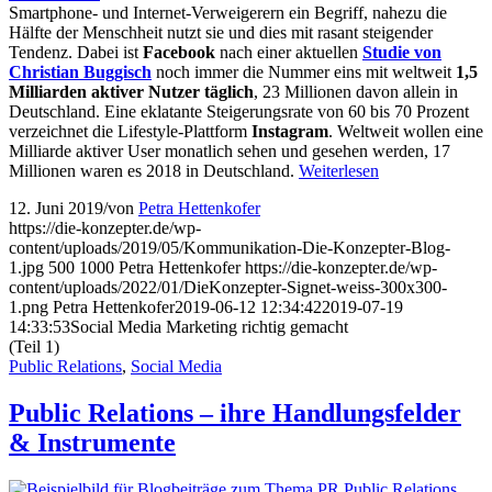
Smartphone- und Internet-Verweigerern ein Begriff, nahezu die
Hälfte der Menschheit nutzt sie und dies mit rasant steigender
Tendenz. Dabei ist
Facebook
nach einer aktuellen
Studie von
Christian Buggisch
noch immer die Nummer eins mit weltweit
1,5
Milliarden aktiver Nutzer täglich
, 23 Millionen davon allein in
Deutschland. Eine eklatante Steigerungsrate von 60 bis 70 Prozent
verzeichnet die Lifestyle-Plattform
Instagram
. Weltweit wollen eine
Milliarde aktiver User monatlich sehen und gesehen werden, 17
Millionen waren es 2018 in Deutschland.
Weiterlesen
12. Juni 2019
/
von
Petra Hettenkofer
https://die-konzepter.de/wp-
content/uploads/2019/05/Kommunikation-Die-Konzepter-Blog-
1.jpg
500
1000
Petra Hettenkofer
https://die-konzepter.de/wp-
content/uploads/2022/01/DieKonzepter-Signet-weiss-300x300-
1.png
Petra Hettenkofer
2019-06-12 12:34:42
2019-07-19
14:33:53
Social Media Marketing richtig gemacht
(Teil 1)
Public Relations
,
Social Media
Public Relations – ihre Handlungs­felder
& Instru­mente