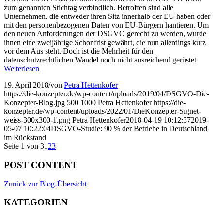
zum genannten Stichtag verbindlich. Betroffen sind alle
Unternehmen, die entweder ihren Sitz innerhalb der EU haben oder
mit den personenbezogenen Daten von EU-Bürgern hantieren. Um
den neuen Anforderungen der DSGVO gerecht zu werden, wurde
ihnen eine zweijährige Schonfrist gewährt, die nun allerdings kurz
vor dem Aus steht. Doch ist die Mehrheit für den
datenschutzrechtlichen Wandel noch nicht ausreichend gerüstet.
Weiterlesen
19. April 2018
/
von
Petra Hettenkofer
https://die-konzepter.de/wp-content/uploads/2019/04/DSGVO-Die-
Konzepter-Blog.jpg
500
1000
Petra Hettenkofer
https://die-
konzepter.de/wp-content/uploads/2022/01/DieKonzepter-Signet-
weiss-300x300-1.png
Petra Hettenkofer
2018-04-19 10:12:37
2019-
05-07 10:22:04
DSGVO-Studie: 90 % der Betriebe in Deutschland
im Rückstand
Seite 1 von 3
1
2
3
POST CONTENT
Zurück zur Blog-Übersicht
KATEGORIEN