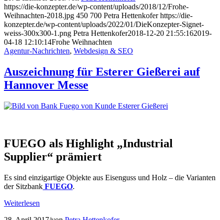
https://die-konzepter.de/wp-content/uploads/2018/12/Frohe-
Weihnachten-2018.jpg
450
700
Petra Hettenkofer
https://die-
konzepter.de/wp-content/uploads/2022/01/DieKonzepter-Signet-
weiss-300x300-1.png
Petra Hettenkofer
2018-12-20 21:55:16
2019-
04-18 12:10:14
Frohe Weihnachten
Agentur-Nachrichten
,
Webdesign & SEO
Auszeichnung für Esterer Gießerei auf
Hannover Messe
FUEGO als Highlight „Industrial
Supplier“ prämiert
Es sind einzigartige Objekte aus Eisenguss und Holz – die Varianten
der Sitzbank
FUEGO
.
Weiterlesen
28. April 2017
/
von
Petra Hettenkofer