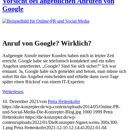
Vorsicht bei angeb­lichen Anrufen von
Google
Anruf von Google? Wirklich?
Aufgeregte Anrufe meiner Kunden haben mich in letzter Zeit
erreicht. Google habe sie telefonisch kontaktiert und ein tolles
Angebot unterbreitet. „Google? Sind Sie sich sicher?“ Ich war
erstaunt. Ja, Google habe sich gemeldet und betont, man müsse sich
sofort für das Angebot entscheiden und erhielte dann zwei Tage
später einen Rückruf von einem IT-Experten.
Weiterlesen
10. Dezember 2021
/
von
Petra Hettenkofer
https://die-konzepter.de/wp-content/uploads/2014/05/Online-PR-
und-Social-Media-Die-Konzepter-Blog.jpg
1000
1999
Petra
Hettenkofer
https://die-konzepter.de/wp-
content/uploads/2022/01/DieKonzepter-Signet-weiss-300x300-
1.png
Petra Hettenkofer
2021-12-10 12:14:41
2022-01-04