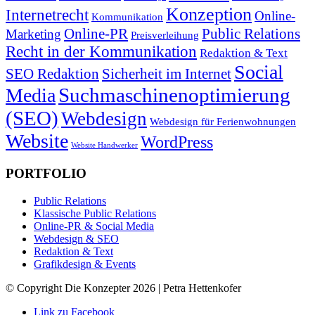
Konzeption
Internetrecht
Online-
Kommunikation
Online-PR
Public Relations
Marketing
Preisverleihung
Recht in der Kommunikation
Redaktion & Text
Social
SEO Redaktion
Sicherheit im Internet
Suchmaschinenoptimierung
Media
(SEO)
Webdesign
Webdesign für Ferienwohnungen
Website
WordPress
Website Handwerker
PORTFOLIO
Public Relations
Klassische Public Relations
Online-PR & Social Media
Webdesign & SEO
Redaktion & Text
Grafikdesign & Events
© Copyright Die Konzepter 2026 | Petra Hettenkofer
Link zu Facebook