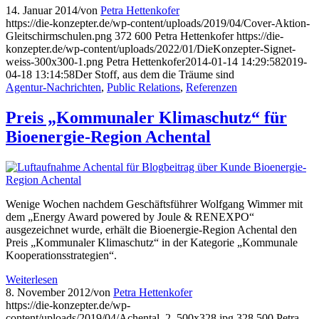
14. Januar 2014
/
von
Petra Hettenkofer
https://die-konzepter.de/wp-content/uploads/2019/04/Cover-Aktion-
Gleitschirmschulen.png
372
600
Petra Hettenkofer
https://die-
konzepter.de/wp-content/uploads/2022/01/DieKonzepter-Signet-
weiss-300x300-1.png
Petra Hettenkofer
2014-01-14 14:29:58
2019-
04-18 13:14:58
Der Stoff, aus dem die Träume sind
Agentur-Nachrichten
,
Public Relations
,
Referenzen
Preis „Kommunaler Klimaschutz“ für
Bioenergie-Region Achental
Wenige Wochen nachdem Geschäftsführer Wolfgang Wimmer mit
dem „Energy Award powered by Joule & RENEXPO“
ausgezeichnet wurde, erhält die Bioenergie-Region Achental den
Preis „Kommunaler Klimaschutz“ in der Kategorie „Kommunale
Kooperationsstrategien“.
Weiterlesen
8. November 2012
/
von
Petra Hettenkofer
https://die-konzepter.de/wp-
content/uploads/2019/04/Achental_2_500x328.jpg
328
500
Petra