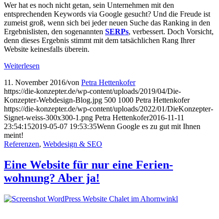
Wer hat es noch nicht getan, sein Unternehmen mit den
entsprechenden Keywords via Google gesucht? Und die Freude ist
zumeist groß, wenn sich bei jeder neuen Suche das Ranking in den
Ergebnislisten, den sogenannten
SERPs
, verbessert. Doch Vorsicht,
denn dieses Ergebnis stimmt mit dem tatsächlichen Rang Ihrer
Website keinesfalls überein.
Weiterlesen
11. November 2016
/
von
Petra Hettenkofer
https://die-konzepter.de/wp-content/uploads/2019/04/Die-
Konzepter-Webdesign-Blog.jpg
500
1000
Petra Hettenkofer
https://die-konzepter.de/wp-content/uploads/2022/01/DieKonzepter-
Signet-weiss-300x300-1.png
Petra Hettenkofer
2016-11-11
23:54:15
2019-05-07 19:53:35
Wenn Google es zu gut mit Ihnen
meint!
Referenzen
,
Webdesign & SEO
Eine Website für nur eine Ferien­
wohnung? Aber ja!