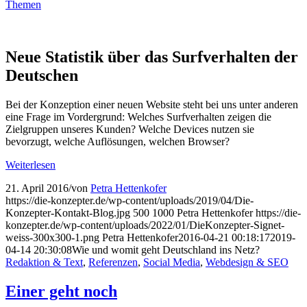
Neue Statistik über das Surfverhalten der
Deutschen
Bei der Konzeption einer neuen Website steht bei uns unter anderen
eine Frage im Vordergrund: Welches Surfverhalten zeigen die
Zielgruppen unseres Kunden? Welche Devices nutzen sie
bevorzugt, welche Auflösungen, welchen Browser?
Weiterlesen
21. April 2016
/
von
Petra Hettenkofer
https://die-konzepter.de/wp-content/uploads/2019/04/Die-
Konzepter-Kontakt-Blog.jpg
500
1000
Petra Hettenkofer
https://die-
konzepter.de/wp-content/uploads/2022/01/DieKonzepter-Signet-
weiss-300x300-1.png
Petra Hettenkofer
2016-04-21 00:18:17
2019-
04-14 20:30:08
Wie und womit geht Deutsch­land ins Netz?
Redaktion & Text
,
Referenzen
,
Social Media
,
Webdesign & SEO
Einer geht noch