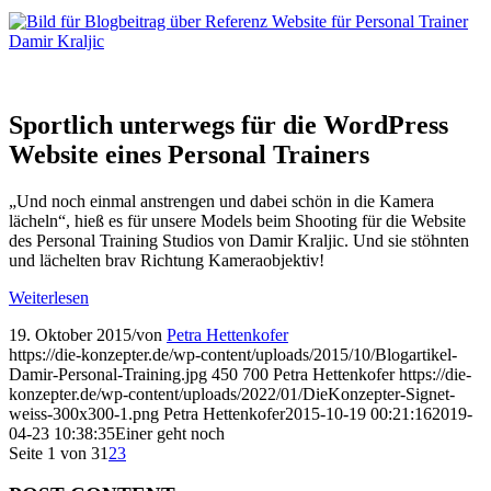
Sportlich unterwegs für die WordPress
Website eines Personal Trainers
„Und noch einmal anstrengen und dabei schön in die Kamera
lächeln“, hieß es für unsere Models beim Shooting für die Website
des Personal Training Studios von Damir Kraljic.
Und sie stöhnten
und lächelten brav Richtung Kameraobjektiv!
Weiterlesen
19. Oktober 2015
/
von
Petra Hettenkofer
https://die-konzepter.de/wp-content/uploads/2015/10/Blogartikel-
Damir-Personal-Training.jpg
450
700
Petra Hettenkofer
https://die-
konzepter.de/wp-content/uploads/2022/01/DieKonzepter-Signet-
weiss-300x300-1.png
Petra Hettenkofer
2015-10-19 00:21:16
2019-
04-23 10:38:35
Einer geht noch
Seite 1 von 3
1
2
3