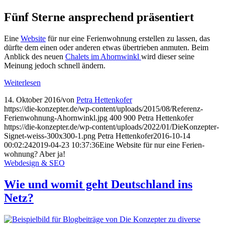
Fünf Sterne ansprechend präsentiert
Eine
Website
für nur eine Ferienwohnung erstellen zu lassen, das
dürfte dem einen oder anderen etwas übertrieben anmuten. Beim
Anblick des neuen
Chalets im Ahornwinkl
wird dieser seine
Meinung jedoch schnell ändern.
Weiterlesen
14. Oktober 2016
/
von
Petra Hettenkofer
https://die-konzepter.de/wp-content/uploads/2015/08/Referenz-
Ferienwohnung-Ahornwinkl.jpg
400
900
Petra Hettenkofer
https://die-konzepter.de/wp-content/uploads/2022/01/DieKonzepter-
Signet-weiss-300x300-1.png
Petra Hettenkofer
2016-10-14
00:02:24
2019-04-23 10:37:36
Eine Website für nur eine Ferien­
wohnung? Aber ja!
Webdesign & SEO
Wie und womit geht Deutsch­land ins
Netz?