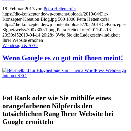
18. Februar 2017
/
von
Petra Hettenkofer
https://die-konzepter.de/wp-content/uploads/2019/04/Die-
Konzepter-Kreation-Blog.jpg
500
1000
Petra Hettenkofer
https://die-konzepter.de/wp-content/uploads/2022/01/DieKonzepter-
Signet-weiss-300x300-1.png
Petra Hettenkofer
2017-02-18
23:39:45
2019-04-14 20:28:43
Wie Sie die Lade­geschwin­digkeit
Ihrer Website erhöhen
Webdesign & SEO
Wenn Google es zu gut mit Ihnen meint!
Fat Rank oder wie Sie mithilfe eines
orangefarbenen Nilpferds den
tatsächlichen Rang Ihrer Website bei
Google ermitteln