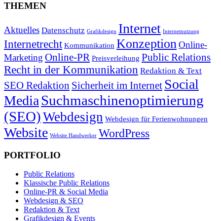
THEMEN
Internet
Aktuelles
Datenschutz
Grafikdesign
Internetnutzung
Konzeption
Internetrecht
Online-
Kommunikation
Online-PR
Public Relations
Marketing
Preisverleihung
Recht in der Kommunikation
Redaktion & Text
Social
SEO Redaktion
Sicherheit im Internet
Suchmaschinenoptimierung
Media
(SEO)
Webdesign
Webdesign für Ferienwohnungen
Website
WordPress
Website Handwerker
PORTFOLIO
Public Relations
Klassische Public Relations
Online-PR & Social Media
Webdesign & SEO
Redaktion & Text
Grafikdesign & Events