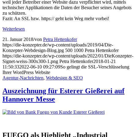
weil jeder Betreiber einer Website dazu verpflichtet wird, mittels
technischer Applikationen die Daten der Besucher seines Angebots
zu schützen.
Fazit: An SSL bzw. https:// geht kein Weg mehr vorbei!
Weiterlesen
21. Januar 2018
/
von
Petra Hettenkofer
https://die-konzepter.de/wp-content/uploads/2019/04/Die-
Konzepter-Webdesign-Blog.jpg
500
1000
Petra Hettenkofer
https://die-konzepter.de/wp-content/uploads/2022/01/DieKonzepter-
Signet-weiss-300x300-1.png
Petra Hettenkofer
2018-01-21
11:50:33
2022-06-10 09:27:09
So gelingt die SSL-Ver­schlüs­selung
Ihrer WordPress Website
Agentur-Nachrichten
,
Webdesign & SEO
Auszeichnung für Esterer Gießerei auf
Hannover Messe
FUEGO als Highlight „Industrial