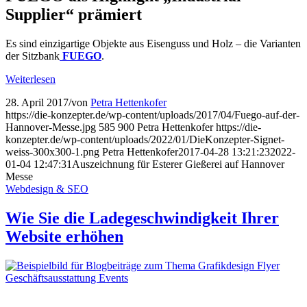
Supplier“ prämiert
Es sind einzigartige Objekte aus Eisenguss und Holz – die Varianten
der Sitzbank
FUEGO
.
Weiterlesen
28. April 2017
/
von
Petra Hettenkofer
https://die-konzepter.de/wp-content/uploads/2017/04/Fuego-auf-der-
Hannover-Messe.jpg
585
900
Petra Hettenkofer
https://die-
konzepter.de/wp-content/uploads/2022/01/DieKonzepter-Signet-
weiss-300x300-1.png
Petra Hettenkofer
2017-04-28 13:21:23
2022-
01-04 12:47:31
Auszeichnung für Esterer Gießerei auf Hannover
Messe
Webdesign & SEO
Wie Sie die Lade­geschwin­digkeit Ihrer
Website erhöhen