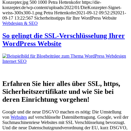
Konzepter.jpg
500
1000
Petra Hettenkofer
https://die-
konzepter.de/wp-content/uploads/2022/01/DieKonzepter-Signet-
weiss-300x300-1.png
Petra Hettenkofer
2021-09-12 09:52:29
2021-
09-17 13:22:56
7 Sicher­heitss­tipps für Ihre WordPress Website
Webdesign & SEO
So gelingt die SSL-Ver­schlüs­selung Ihrer
WordPress Website
Erfahren Sie hier alles über SSL, https,
Sicherheits­­zertifikate und wie Sie bei
deren Einrichtung vorgehen!
Google und die neue DSGVO machen es nötig: Die Umstellung
von
Websites
auf verschlüsselte Datenübertragung. Google, weil der
Suchmaschinenriese Websites mit SSL Verschlüsselung bevorzugt.
Und die neue Datenschutzgrundverordnung der EU, kurz DSGVO,