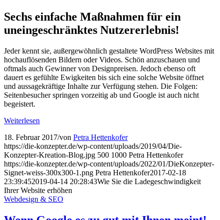
Sechs einfache Maßnahmen für ein
uneingeschränktes Nutzererlebnis!
Jeder kennt sie, außergewöhnlich gestaltete WordPress Websites mit
hochauflösenden Bildern oder Videos. Schön anzuschauen und
oftmals auch Gewinner von Designpreisen. Jedoch ebenso oft
dauert es gefühlte Ewigkeiten bis sich eine solche Website öffnet
und aussagekräftige Inhalte zur Verfügung stehen. Die Folgen:
Seitenbesucher springen vorzeitig ab und Google ist auch nicht
begeistert.
Weiterlesen
18. Februar 2017
/
von
Petra Hettenkofer
https://die-konzepter.de/wp-content/uploads/2019/04/Die-
Konzepter-Kreation-Blog.jpg
500
1000
Petra Hettenkofer
https://die-konzepter.de/wp-content/uploads/2022/01/DieKonzepter-
Signet-weiss-300x300-1.png
Petra Hettenkofer
2017-02-18
23:39:45
2019-04-14 20:28:43
Wie Sie die Lade­geschwin­digkeit
Ihrer Website erhöhen
Webdesign & SEO
Wenn Google es zu gut mit Ihnen meint!