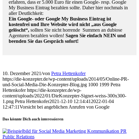
erfahren, dass er 5.000 Euro für einen Google- resp. Google
My Business Eintrag bezahlen sollte. Daher hier nochmals in
aller Deutlichkeit:
Ein Google- oder Google My Business Eintrag ist
kostenfrei und Ihre Website wird nicht „aus Google
gelöscht“,
sollten Sie nicht horrende Summen an dubiose
Agenturen bezahlen wollen!
Sagen Sie einfach NEIN und
beenden Sie das Gespräch sofort!
10. Dezember 2021
/
von
Petra Hettenkofer
https://die-konzepter.de/wp-content/uploads/2014/05/Online-PR-
und-Social-Media-Die-Konzepter-Blog.jpg
1000
1999
Petra
Hettenkofer
https://die-konzepter.de/wp-
content/uploads/2022/01/DieKonzepter-Signet-weiss-300x300-
1.png
Petra Hettenkofer
2021-12-10 12:14:41
2022-01-04
12:47:11
Vorsicht bei angeb­lichen Anrufen von Google
Das könnte Dich auch interessieren