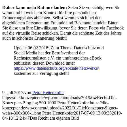
Daher kann mein Rat nur lauten:
Seien Sie vorsichtig, wen Sie
wann und in welchem Kontext für Ihre persönlichen
Erinnerungsfotos ablichten. Selbst wenn es sich bei den
abgebildeten Personen um Freunde und Bekannte handelt: Bitten
Sie diese um ihre Einwilligung, bevor Sie deren Fotos via Facebook
auf die virtuelle Reise schicken. Damit die schönste Zeit des Jahres
auch in schönster Erinnerung bleibt!
Update 06.02.2018: Zum Thema Datenschutz und
Social Media hat der Berufsverband der
Rechtsjournalisten e.V. ein umfangreiches eBook
publiziert, dessen Download unter
https://www.datenschutz.org/soziale-netzwerke/
kostenfrei zur Verfügung steht!
9. Juli 2017
/
von
Petra Hettenkofer
https://die-konzepter.de/wp-content/uploads/2019/04/Recht-Die-
Konzepter-Blog.jpg
500
1000
Petra Hettenkofer
https://die-
konzepter.de/wp-content/uploads/2022/01/DieKonzepter-Signet-
weiss-300x300-1.png
Petra Hettenkofer
2017-07-09 13:00:33
2019-
04-18 12:24:47
Das Recht am eigenen Bild